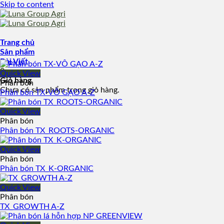
Skip to content
Trang chủ
Sản phẩm
Bài Viết
0
Quick View
Giỏ hàng
Phân bón
Chưa có sản phẩm trong giỏ hàng.
Phân bón TX-VÔ GẠO A-Z
Quick View
Phân bón
Phân bón TX_ROOTS-ORGANIC
Quick View
Phân bón
Phân bón TX_K-ORGANIC
Quick View
Phân bón
TX_GROWTH A-Z