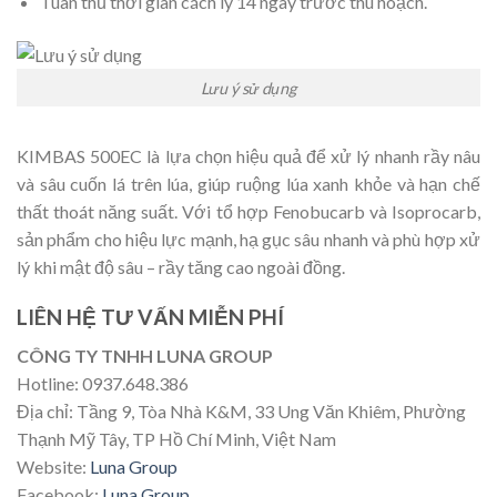
Tuân thủ thời gian cách ly 14 ngày trước thu hoạch.
Lưu ý sử dụng
KIMBAS 500EC là lựa chọn hiệu quả để xử lý nhanh rầy nâu
và sâu cuốn lá trên lúa, giúp ruộng lúa xanh khỏe và hạn chế
thất thoát năng suất. Với tổ hợp Fenobucarb và Isoprocarb,
sản phẩm cho hiệu lực mạnh, hạ gục sâu nhanh và phù hợp xử
lý khi mật độ sâu – rầy tăng cao ngoài đồng.
LIÊN HỆ TƯ VẤN MIỄN PHÍ
CÔNG TY TNHH LUNA GROUP
Hotline: 0937.648.386
Địa chỉ: Tầng 9, Tòa Nhà K&M, 33 Ung Văn Khiêm, Phường
Thạnh Mỹ Tây, TP Hồ Chí Minh, Việt Nam
Website:
Luna Group
Facebook:
Luna Group