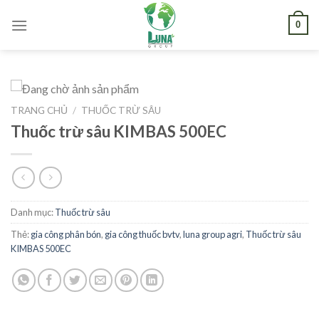
Skip
0
to
content
TRANG CHỦ
/
THUỐC TRỪ SÂU
Thuốc trừ sâu KIMBAS 500EC
Danh mục:
Thuốc trừ sâu
Thẻ:
gia công phân bón
,
gia công thuốc bvtv
,
luna group agri
,
Thuốc trừ sâu
KIMBAS 500EC