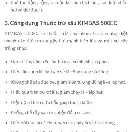
Phổ tác động rộng: sâu ăn lá, sâu chích hút, các loại nhện
hại và dòi đục lá
3. Công dụng Thuốc trừ sâu KIMBAS 500EC
KIMBAS 500EC là thuốc trừ sâu nhóm Carbamate, diệt
nhanh các đối tượng gây hại mạnh trên lúa và một số cây
trồng khác.
Đặc trị rầy nâu trên lúa, hạ mật số nhanh sau phun.
Diệt sâu cuốn lá lúa, bảo vệ lá công năng và đòng.
Khống chế sâu đục bẹ, giảm hiện tượng đổ ngã và lép hạt.
Hiệu quả trên bọ xít lúa, giảm cháy lá – lép hạt.
Diệt bọ trĩ trên dưa hấu, giúp tán lá khỏe.
Khống chế rầy xanh và nhện đỏ trên chè.
Diệt dòi đục lá cà chua, hạn chế cháy lá và biến dạng.