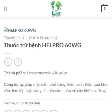
Skip
0
to
content
TRANG CHỦ
/
CHƯA PHÂN LOẠI
Thuốc trừ bệnh HELPRO 60WG
Thành phần:
Hexaconazole 4% w/w
Công dụng:
giúp diệt nấm phổ rộng, kiểm soát hiệu quả khô
vằn, lem lép hạt, vàng lá chín sớm, bảo vệ cây khỏe suốt vụ.
Danh mục:
Chưa phân loại