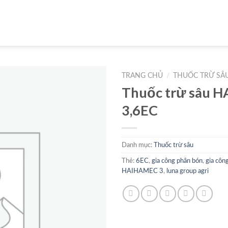
TRANG CHỦ
/
THUỐC TRỪ SÂ
Thuốc trừ sâu 
3,6EC
Danh mục:
Thuốc trừ sâu
Thẻ:
6EC
,
gia công phân bón
,
gia côn
HAIHAMEC 3
,
luna group agri