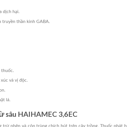
 dịch hại.
ẫn truyền thần kinh GABA.
c thuốc.
xúc và vị độc.
on.
ặt lá.
trừ sâu HAIHAMEC 3,6EC
 nhện và côn trùng chích hút trên cây trồng. Thuốc phát huy