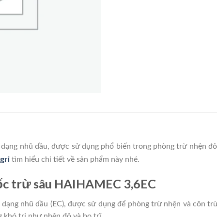
 dạng nhũ dầu, được sử dụng phổ biến trong phòng trừ nhện đỏ, b
gri
tìm hiểu chi tiết về sản phẩm này nhé.
uốc trừ sâu HAIHAMEC 3,6EC
ạng nhũ dầu (EC), được sử dụng để phòng trừ nhện và côn trù
 khó trị như nhện đỏ và bọ trĩ.