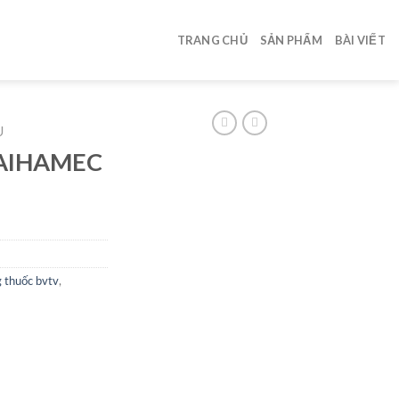
TRANG CHỦ
SẢN PHẨM
BÀI VIẾT
U
HAIHAMEC
g thuốc bvtv
,