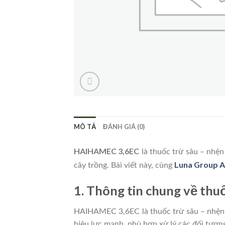
MÔ TẢ
ĐÁNH GIÁ (0)
HAIHAMEC 3,6EC
là thuốc trừ sâu – nhện
Luna Group A
cây trồng. Bài viết này, cùng
1. Thông tin chung về th
HAIHAMEC 3,6EC là thuốc trừ sâu – nhện d
hiệu lực mạnh, phù hợp xử lý các đối tượng