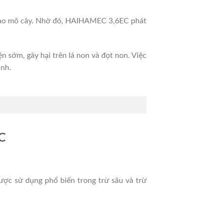
 vào mô cây. Nhờ đó, HAIHAMEC 3,6EC phát
 sớm, gây hại trên lá non và đọt non. Việc
ịnh.
C
ược sử dụng phổ biến trong trừ sâu và trừ