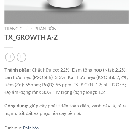
TRANG CHỦ
/
PHÂN BÓN
TX_GROWTH A-Z
Thành phần:
Chất hữu cơ: 22%; Đạm tổng hợp (Nts): 2,2%;
Lân hữu hiệu (P2O5hh): 3,3%; Kali hữu hiệu (K2Ohh): 2,2%;
Kẽm (Zn): 55ppm; Bo(B): 55 ppm; Tỷ lệ C/N: 12; pHH2O: 5;
Độ ẩm (dạng rắn): 30% ; Tỷ trọng (dạng lỏng): 1,2
Công dụng:
giúp cây phát triển toàn diện, xanh dày lá, rễ ra
mạnh, tốt đất và phục hồi cây bền bỉ.
Danh mục:
Phân bón