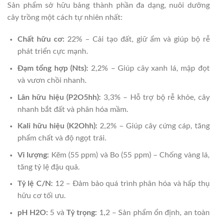
Sản phẩm sở hữu bảng thành phần đa dạng, nuôi dưỡng
cây trồng một cách tự nhiên nhất:
Chất hữu cơ:
22% – Cải tạo đất, giữ ẩm và giúp bộ rễ
phát triển cực mạnh.
Đạm tổng hợp (Nts):
2,2% – Giúp cây xanh lá, mập đọt
và vươn chồi nhanh.
Lân hữu hiệu (P2O5hh):
3,3% – Hỗ trợ bộ rễ khỏe, cây
nhanh bắt đất và phân hóa mầm.
Kali hữu hiệu (K2Ohh):
2,2% – Giúp cây cứng cáp, tăng
phẩm chất và độ ngọt trái.
Vi lượng:
Kẽm (55 ppm) và Bo (55 ppm) – Chống vàng lá,
tăng tỷ lệ đậu quả.
Tỷ lệ C/N:
12 – Đảm bảo quá trình phân hóa và hấp thụ
hữu cơ tối ưu.
pH H2O:
5 và
Tỷ trọng:
1,2 – Sản phẩm ổn định, an toàn