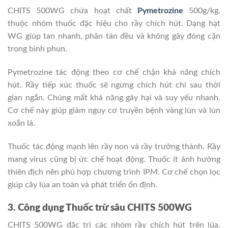
CHITS 500WG chứa hoạt chất
Pymetrozine
500g/kg,
thuộc nhóm thuốc đặc hiệu cho rầy chích hút. Dạng hạt
WG giúp tan nhanh, phân tán đều và không gây đóng cặn
trong bình phun.
Pymetrozine tác động theo cơ chế chặn khả năng chích
hút. Rầy tiếp xúc thuốc sẽ ngừng chích hút chỉ sau thời
gian ngắn. Chúng mất khả năng gây hại và suy yếu nhanh.
Cơ chế này giúp giảm nguy cơ truyền bệnh vàng lùn và lùn
xoắn lá.
Thuốc tác động mạnh lên rầy non và rầy trưởng thành. Rầy
mang virus cũng bị ức chế hoạt động. Thuốc ít ảnh hưởng
thiên địch nên phù hợp chương trình IPM. Cơ chế chọn lọc
giúp cây lúa an toàn và phát triển ổn định.
3. Công dụng Thuốc trừ sâu CHITS 500WG
CHITS 500WG đặc trị các nhóm rầy chích hút trên lúa.