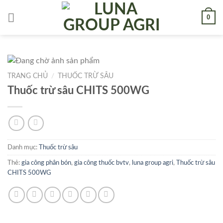
Skip
0
to
content
TRANG CHỦ
/
THUỐC TRỪ SÂU
Thuốc trừ sâu CHITS 500WG
Danh mục:
Thuốc trừ sâu
Thẻ:
gia công phân bón
,
gia công thuốc bvtv
,
luna group agri
,
Thuốc trừ sâu
CHITS 500WG