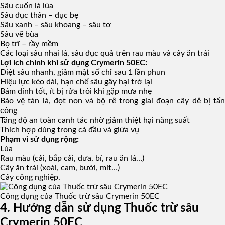
Sâu cuốn lá lúa
Sâu đục thân – đục bẹ
Sâu xanh – sâu khoang – sâu tơ
Sâu vẽ bùa
Bọ trĩ – rầy mềm
Các loại sâu nhai lá, sâu đục quả trên rau màu và cây ăn trái
Lợi ích chính khi sử dụng Crymerin 50EC:
Diệt sâu nhanh, giảm mật số chỉ sau 1 lần phun
Hiệu lực kéo dài, hạn chế sâu gây hại trở lại
Bám dính tốt, ít bị rửa trôi khi gặp mưa nhẹ
Bảo vệ tán lá, đọt non và bộ rễ trong giai đoạn cây dễ bị tấn
công
Tăng độ an toàn canh tác nhờ giảm thiệt hại năng suất
Thích hợp dùng trong cả đầu và giữa vụ
Phạm vi sử dụng rộng:
Lúa
Rau màu (cải, bắp cải, dưa, bí, rau ăn lá…)
Cây ăn trái (xoài, cam, bưởi, mít…)
Cây công nghiệp.
Công dụng của Thuốc trừ sâu Crymerin 50EC
4. Hướng dẫn sử dụng Thuốc trừ sâu
Crymerin 50EC