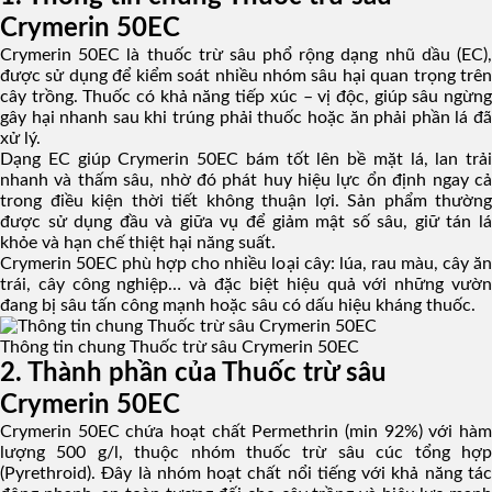
Crymerin 50EC
Crymerin 50EC là thuốc trừ sâu phổ rộng dạng nhũ dầu (EC),
được sử dụng để kiểm soát nhiều nhóm sâu hại quan trọng trên
cây trồng. Thuốc có khả năng tiếp xúc – vị độc, giúp sâu ngừng
gây hại nhanh sau khi trúng phải thuốc hoặc ăn phải phần lá đã
xử lý.
Dạng EC giúp Crymerin 50EC bám tốt lên bề mặt lá, lan trải
nhanh và thấm sâu, nhờ đó phát huy hiệu lực ổn định ngay cả
trong điều kiện thời tiết không thuận lợi. Sản phẩm thường
được sử dụng đầu và giữa vụ để giảm mật số sâu, giữ tán lá
khỏe và hạn chế thiệt hại năng suất.
Crymerin 50EC phù hợp cho nhiều loại cây: lúa, rau màu, cây ăn
trái, cây công nghiệp… và đặc biệt hiệu quả với những vườn
đang bị sâu tấn công mạnh hoặc sâu có dấu hiệu kháng thuốc.
Thông tin chung Thuốc trừ sâu Crymerin 50EC
2. Thành phần của Thuốc trừ sâu
Crymerin 50EC
Crymerin 50EC chứa hoạt chất Permethrin (min 92%) với hàm
lượng 500 g/l, thuộc nhóm thuốc trừ sâu cúc tổng hợp
(Pyrethroid). Đây là nhóm hoạt chất nổi tiếng với khả năng tác