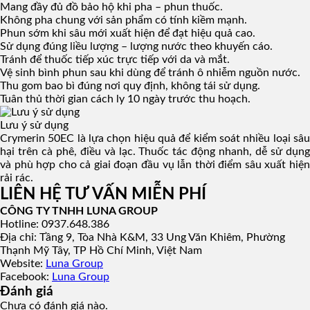
Mang đầy đủ đồ bảo hộ khi pha – phun thuốc.
Không pha chung với sản phẩm có tính kiềm mạnh.
Phun sớm khi sâu mới xuất hiện để đạt hiệu quả cao.
Sử dụng đúng liều lượng – lượng nước theo khuyến cáo.
Tránh để thuốc tiếp xúc trực tiếp với da và mắt.
Vệ sinh bình phun sau khi dùng để tránh ô nhiễm nguồn nước.
Thu gom bao bì đúng nơi quy định, không tái sử dụng.
Tuân thủ thời gian cách ly 10 ngày trước thu hoạch.
Lưu ý sử dụng
Crymerin 50EC là lựa chọn hiệu quả để kiểm soát nhiều loại sâu
hại trên cà phê, điều và lạc. Thuốc tác động nhanh, dễ sử dụng
và phù hợp cho cả giai đoạn đầu vụ lẫn thời điểm sâu xuất hiện
rải rác.
LIÊN HỆ TƯ VẤN MIỄN PHÍ
CÔNG TY TNHH LUNA GROUP
Hotline: 0937.648.386
Địa chỉ: Tầng 9, Tòa Nhà K&M, 33 Ung Văn Khiêm, Phường
Thạnh Mỹ Tây, TP Hồ Chí Minh, Việt Nam
Website:
Luna Group
Facebook:
Luna Group
Đánh giá
Chưa có đánh giá nào.