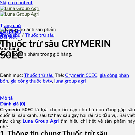
Skip to content
Trang chủ
Sản phẩm
Trang chủ
/
Thuốc trừ sâu
Bài Viết
Thuốc trừ sâu CRYMERIN
0
Giỏ hàng
50EC
Chưa có sản phẩm trong giỏ hàng.
Danh mục:
Thuốc trừ sâu
Thẻ:
Crymerin 50EC
,
gia công phân
bón
,
gia công thuốc bvtv
,
luna group agri
Mô tả
Đánh giá (0)
Crymerin 50EC
là lựa chọn tin cậy cho bà con đang gặp sâ
cuốn lá, sâu xanh, sâu tơ hay sâu gây hại rải rác đầu vụ. Bài viết
này, cùng
Luna Group Agri
tìm hiểu chi tiết về sản phẩm nà
nhé.
1. Thông tin chung Thuốc trừ sâu