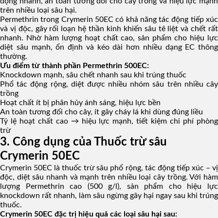
động nhanh, an toàn tương đối cho cây trồng và hiệu lực mạnh
trên nhiều loại sâu hại.
Permethrin trong Crymerin 50EC có khả năng tác động tiếp xúc
và vị độc, gây rối loạn hệ thần kinh khiến sâu tê liệt và chết rất
nhanh. Nhờ hàm lượng hoạt chất cao, sản phẩm cho hiệu lực
diệt sâu mạnh, ổn định và kéo dài hơn nhiều dạng EC thông
thường.
Ưu điểm từ thành phần Permethrin 500EC:
Knockdown mạnh, sâu chết nhanh sau khi trúng thuốc
Phổ tác động rộng, diệt được nhiều nhóm sâu trên nhiều cây
trồng
Hoạt chất ít bị phân hủy ánh sáng, hiệu lực bền
An toàn tương đối cho cây, ít gây cháy lá khi dùng đúng liều
Tỷ lệ hoạt chất cao → hiệu lực mạnh, tiết kiệm chi phí phòng
trừ
3. Công dụng của Thuốc trừ sâu
Crymerin 50EC
Crymerin 50EC là thuốc trừ sâu phổ rộng, tác động tiếp xúc – vị
độc, diệt sâu nhanh và mạnh trên nhiều loại cây trồng. Với hàm
lượng Permethrin cao (500 g/l), sản phẩm cho hiệu lực
knockdown rất nhanh, làm sâu ngừng gây hại ngay sau khi trúng
thuốc.
Crymerin 50EC đặc trị hiệu quả các loại sâu hại sau: