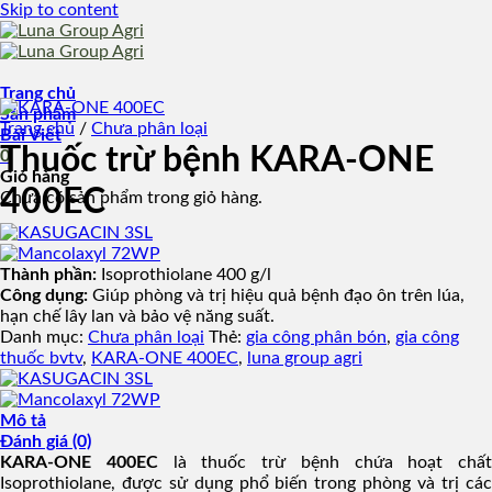
Skip to content
Trang chủ
Sản phẩm
Trang chủ
/
Chưa phân loại
Bài Viết
Thuốc trừ bệnh KARA-ONE
0
Giỏ hàng
400EC
Chưa có sản phẩm trong giỏ hàng.
Thành phần:
Isoprothiolane 400 g/l
Công dụng:
Giúp phòng và trị hiệu quả bệnh đạo ôn trên lúa,
hạn chế lây lan và bảo vệ năng suất.
Danh mục:
Chưa phân loại
Thẻ:
gia công phân bón
,
gia công
thuốc bvtv
,
KARA-ONE 400EC
,
luna group agri
Mô tả
Đánh giá (0)
KARA-ONE 400EC
là thuốc trừ bệnh chứa hoạt chất
Isoprothiolane, được sử dụng phổ biến trong phòng và trị các