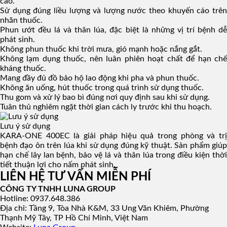
cao.
Sử dụng đúng liều lượng và lượng nước theo khuyến cáo trên
nhãn thuốc.
Phun ướt đều lá và thân lúa, đặc biệt là những vị trí bệnh dễ
phát sinh.
Không phun thuốc khi trời mưa, gió mạnh hoặc nắng gắt.
Không lạm dụng thuốc, nên luân phiên hoạt chất để hạn chế
kháng thuốc.
Mang đầy đủ đồ bảo hộ lao động khi pha và phun thuốc.
Không ăn uống, hút thuốc trong quá trình sử dụng thuốc.
Thu gom và xử lý bao bì đúng nơi quy định sau khi sử dụng.
Tuân thủ nghiêm ngặt thời gian cách ly trước khi thu hoạch.
Lưu ý sử dụng
KARA-ONE 400EC là giải pháp hiệu quả trong phòng và trị
bệnh đạo ôn trên lúa khi sử dụng đúng kỹ thuật. Sản phẩm giúp
hạn chế lây lan bệnh, bảo vệ lá và thân lúa trong điều kiện thời
tiết thuận lợi cho nấm phát sinh.
LIÊN HỆ TƯ VẤN MIỄN PHÍ
CÔNG TY TNHH LUNA GROUP
Hotline: 0937.648.386
Địa chỉ: Tầng 9, Tòa Nhà K&M, 33 Ung Văn Khiêm, Phường
Thạnh Mỹ Tây, TP Hồ Chí Minh, Việt Nam