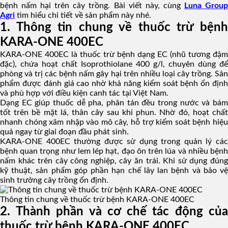
bệnh nấm hại trên cây trồng. Bài viết này, cùng
Luna Grou
Agri
tìm hiểu chi tiết về sản phẩm này nhé.
1. Thông tin chung về thuốc trừ bệnh
KARA-ONE 400EC
KARA-ONE 400EC là thuốc trừ bệnh dạng EC (nhũ tương đậm
đặc), chứa hoạt chất Isoprothiolane 400 g/l, chuyên dùng để
phòng và trị các bệnh nấm gây hại trên nhiều loại cây trồng. Sản
phẩm được đánh giá cao nhờ khả năng kiểm soát bệnh ổn định
và phù hợp với điều kiện canh tác tại Việt Nam.
Dạng EC giúp thuốc dễ pha, phân tán đều trong nước và bám
tốt trên bề mặt lá, thân cây sau khi phun. Nhờ đó, hoạt chất
nhanh chóng xâm nhập vào mô cây, hỗ trợ kiểm soát bệnh hiệu
quả ngay từ giai đoạn đầu phát sinh.
KARA-ONE 400EC thường được sử dụng trong quản lý các
bệnh quan trọng như lem lép hạt, đạo ôn trên lúa và nhiều bệnh
nấm khác trên cây công nghiệp, cây ăn trái. Khi sử dụng đúng
kỹ thuật, sản phẩm góp phần hạn chế lây lan bệnh và bảo vệ
sinh trưởng cây trồng ổn định.
Thông tin chung về thuốc trừ bệnh KARA-ONE 400EC
2. Thành phần và cơ chế tác động của
thuốc trừ bệnh KARA-ONE 400EC