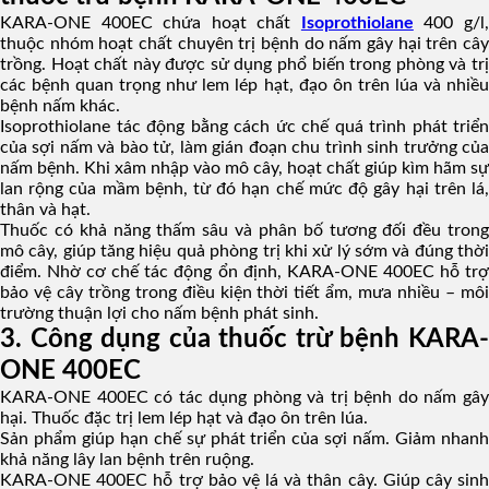
KARA-ONE 400EC chứa hoạt chất
Isoprothiolane
400 g/l
thuộc nhóm hoạt chất chuyên trị bệnh do nấm gây hại trên cây
trồng. Hoạt chất này được sử dụng phổ biến trong phòng và trị
các bệnh quan trọng như lem lép hạt, đạo ôn trên lúa và nhiều
bệnh nấm khác.
Isoprothiolane tác động bằng cách ức chế quá trình phát triển
của sợi nấm và bào tử, làm gián đoạn chu trình sinh trưởng của
nấm bệnh. Khi xâm nhập vào mô cây, hoạt chất giúp kìm hãm sự
lan rộng của mầm bệnh, từ đó hạn chế mức độ gây hại trên lá,
thân và hạt.
Thuốc có khả năng thấm sâu và phân bố tương đối đều trong
mô cây, giúp tăng hiệu quả phòng trị khi xử lý sớm và đúng thời
điểm. Nhờ cơ chế tác động ổn định, KARA-ONE 400EC hỗ trợ
bảo vệ cây trồng trong điều kiện thời tiết ẩm, mưa nhiều – môi
trường thuận lợi cho nấm bệnh phát sinh.
3. Công dụng của thuốc trừ bệnh KARA-
ONE 400EC
KARA-ONE 400EC có tác dụng phòng và trị bệnh do nấm gây
hại. Thuốc đặc trị lem lép hạt và đạo ôn trên lúa.
Sản phẩm giúp hạn chế sự phát triển của sợi nấm. Giảm nhanh
khả năng lây lan bệnh trên ruộng.
KARA-ONE 400EC hỗ trợ bảo vệ lá và thân cây. Giúp cây sinh