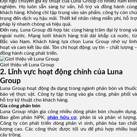
Đội ngũ chuyên gia kỹ thuật của Luna Group có nhiều năm kinh
nghiệm. Họ luôn sẵn sàng tư vấn, hỗ trợ và đồng hành cùng
khách hàng. Không chỉ tập trung vào sản phẩm, công ty còn chú
trọng đến dịch vụ hậu mãi. Thiết kế nhãn riêng miễn phí, hỗ trợ
pháp lý nhanh chóng và hiệu quả.
Đến nay, Luna Group đã hợp tác cùng hàng trăm đại lý trong và
ngoài nước. Mạng lưới khách hàng trải dài khắp cả nước, từ
Bắc vào Nam. Khách hàng lựa chọn Luna Group nhờ sự linh
hoạt và cam kết lâu dài. Tôn chỉ hoạt động: uy tín – chất lượng –
đồng hành cùng phát triển.
Giơi thiệu về Luna Group
2. Lĩnh vực hoạt động chính của Luna
Group
Luna Group hoạt động đa dạng trong ngành phân bón và thuốc
bảo vệ thực vật. Công ty tập trung vào gia công, phân phối và
hỗ trợ kỹ thuật cho khách hàng.
Gia công phân bón
Luna Group nhận gia công nhiều dòng phân bón chuyên dụng.
Bao gồm phân NPK,
phân hữu cơ
, phân lá và phân vi lượng.
Công ty còn phát triển dòng phân vi sinh, phân hòa tan chất
lượng cao. Các công thức được tối ưu để phù hợp nhiều loại
cây trồng.