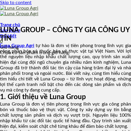
Skip to content
Trang chủ
LUNA GROUP – CÔNG TY GIA CÔNG UY
Sản phẩm
Bài Viết
TÍN
0
Luna Group Agri
tự hào là đơn vị tiên phong trong lĩnh vực gi
Giỏ hàng
công phân bón và thuốc bảo vệ thực vật tại Việt Nam. Với lợi
Chưa có sản phẩm trong giỏ hàng.
thế nguyên liệu nhập khẩu chất lượng cao, quy trình sản xuất
hiện đại cùng đội ngũ chuyên gia nhiều năm kinh nghiệm, Luna
Group đã trở thành đối tác tin cậy của hàng trăm đại lý và nhà
phân phối trong và ngoài nước. Bài viết này, cùng tìm hiểu cùng
tìm hiểu chi tiết về Luna Group – từ lĩnh vực hoạt động, những
lợi thế cạnh tranh nổi bật cho đến các dòng sản phẩm và dịch
vụ mà công ty đang cung cấp.
1. Giới thiệu về Luna Group
Luna Group là đơn vị tiên phong trong lĩnh vực gia công phân
bón và thuốc bảo vệ thực vật. Công ty xây dựng uy tín bằng
chất lượng sản phẩm và dịch vụ vượt trội. Nguyên liệu 100%
nhập khẩu từ các đối tác quốc tế hàng đầu. Quy trình sản xuất
hiện đại, kiểm soát chặt chẽ từng khâu để đảm bảo chất lượng.