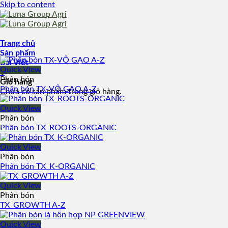
Skip to content
Trang chủ
Sản phẩm
Bài Viết
Quick View
0
Phân bón
Giỏ hàng
Phân bón TX-VÔ GẠO A-Z
Chưa có sản phẩm trong giỏ hàng.
Quick View
Phân bón
Phân bón TX_ROOTS-ORGANIC
Quick View
Phân bón
Phân bón TX_K-ORGANIC
Quick View
Phân bón
TX_GROWTH A-Z
Quick View