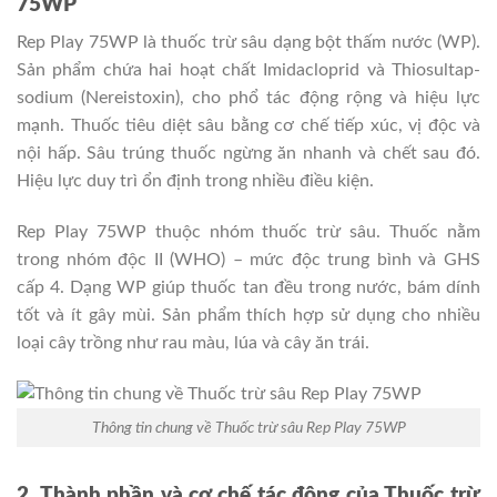
75WP
Rep Play 75WP là thuốc trừ sâu dạng bột thấm nước (WP).
Sản phẩm chứa hai hoạt chất Imidacloprid và Thiosultap-
sodium (Nereistoxin), cho phổ tác động rộng và hiệu lực
mạnh. Thuốc tiêu diệt sâu bằng cơ chế tiếp xúc, vị độc và
nội hấp. Sâu trúng thuốc ngừng ăn nhanh và chết sau đó.
Hiệu lực duy trì ổn định trong nhiều điều kiện.
Rep Play 75WP thuộc nhóm thuốc trừ sâu. Thuốc nằm
trong nhóm độc II (WHO) – mức độc trung bình và GHS
cấp 4. Dạng WP giúp thuốc tan đều trong nước, bám dính
tốt và ít gây mùi. Sản phẩm thích hợp sử dụng cho nhiều
loại cây trồng như rau màu, lúa và cây ăn trái.
Thông tin chung về Thuốc trừ sâu Rep Play 75WP
2. Thành phần và cơ chế tác động của Thuốc trừ