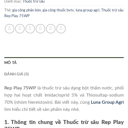
Danh mục:
Thuốc trừ sâu
Thẻ:
gia công phân bón
,
gia công thuốc bvtv
,
luna group agri
,
Thuốc trừ sâu
Rep Play 75WP
MÔ TẢ
ĐÁNH GIÁ (0)
Rep Play 75WP
là thuốc trừ sâu dạng bột thấm nước, phối
hợp hai hoạt chất Imidacloprid 5% và Thiosultap-sodium
70% (nhóm Nereistoxin). Bài viết này, cùng
Luna Group Agri
tìm hiểu chi tiết về sản phẩm này nhé.
1. Thông tin chung về Thuốc trừ sâu Rep Play