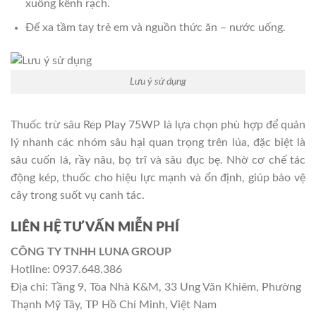
xuống kênh rạch.
Để xa tầm tay trẻ em và nguồn thức ăn – nước uống.
Lưu ý sử dụng
Thuốc trừ sâu Rep Play 75WP là lựa chọn phù hợp để quản
lý nhanh các nhóm sâu hại quan trọng trên lúa, đặc biệt là
sâu cuốn lá, rầy nâu, bọ trĩ và sâu đục bẹ. Nhờ cơ chế tác
động kép, thuốc cho hiệu lực mạnh và ổn định, giúp bảo vệ
cây trong suốt vụ canh tác.
LIÊN HỆ TƯ VẤN MIỄN PHÍ
CÔNG TY TNHH LUNA GROUP
Hotline: 0937.648.386
Địa chỉ: Tầng 9, Tòa Nhà K&M, 33 Ung Văn Khiêm, Phường
Thạnh Mỹ Tây, TP Hồ Chí Minh, Việt Nam