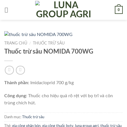
Skip
0
to
content
TRANG CHỦ
/
THUỐC TRỪ SÂU
Thuốc trừ sâu NOMIDA 700WG
Thành phần:
Imidacloprid 700 g/kg
Công dụng:
Thuốc cho hiệu quả rõ rệt với bọ trĩ và côn
trùng chích hút.
Danh mục:
Thuốc trừ sâu
Thẻ:
gia công phân bón
,
gia công thuốc bvtv
,
luna group agri
,
thuốc trừ sâu