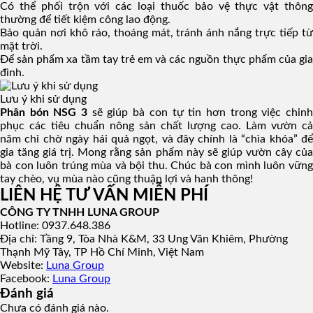
Có thể phối trộn với các loại thuốc bảo vệ thực vật thông
thường để tiết kiệm công lao động.
Bảo quản nơi khô ráo, thoáng mát, tránh ánh nắng trực tiếp từ
mặt trời.
Để sản phẩm xa tầm tay trẻ em và các nguồn thực phẩm của gia
đình.
Lưu ý khi sử dụng
Phân bón NSG 3
sẽ giúp bà con tự tin hơn trong việc chin
phục các tiêu chuẩn nông sản chất lượng cao. Làm vườn cả
năm chỉ chờ ngày hái quả ngọt, và đây chính là “chìa khóa” để
gia tăng giá trị. Mong rằng sản phẩm này sẽ giúp vườn cây của
bà con luôn trúng mùa và bội thu. Chúc bà con mình luôn vững
tay chèo, vụ mùa nào cũng thuận lợi và hanh thông!
LIÊN HỆ TƯ VẤN MIỄN PHÍ
CÔNG TY TNHH LUNA GROUP
Hotline: 0937.648.386
Địa chỉ: Tầng 9, Tòa Nhà K&M, 33 Ung Văn Khiêm, Phường
Thạnh Mỹ Tây, TP Hồ Chí Minh, Việt Nam
Website:
Luna Group
Facebook:
Luna Group
Đánh giá
Chưa có đánh giá nào.