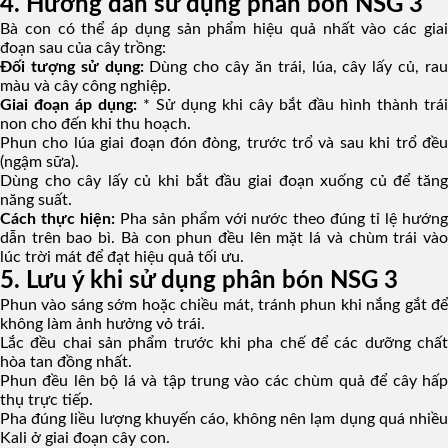
4. Hướng dẫn sử dụng phân bón NSG 3
Bà con có thể áp dụng sản phẩm hiệu quả nhất vào các giai
đoạn sau của cây trồng:
Đối tượng sử dụng:
Dùng cho cây ăn trái, lúa, cây lấy củ, ra
màu và cây công nghiệp.
Giai đoạn áp dụng:
* Sử dụng khi cây bắt đầu hình thành trái
non cho đến khi thu hoạch.
Phun cho lúa giai đoạn đón đòng, trước trổ và sau khi trổ đều
(ngậm sữa).
Dùng cho cây lấy củ khi bắt đầu giai đoạn xuống củ để tăng
năng suất.
Cách thực hiện:
Pha sản phẩm với nước theo đúng tỉ lệ hướn
dẫn trên bao bì. Bà con phun đều lên mặt lá và chùm trái vào
lúc trời mát để đạt hiệu quả tối ưu.
5. Lưu ý khi sử dụng phân bón NSG 3
Phun vào sáng sớm hoặc chiều mát, tránh phun khi nắng gắt để
không làm ảnh hưởng vỏ trái.
Lắc đều chai sản phẩm trước khi pha chế để các dưỡng chất
hòa tan đồng nhất.
Phun đều lên bộ lá và tập trung vào các chùm quả để cây hấp
thụ trực tiếp.
Pha đúng liều lượng khuyến cáo, không nên lạm dụng quá nhiều
Kali ở giai đoạn cây con.