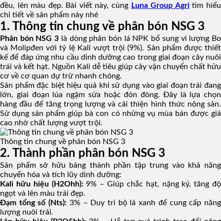
đều, lên màu đẹp. Bài viết này, cùng
Luna Group Agri
tìm hiể
chi tiết về sản phẩm này nhé
1. Thông tin chung về phân bón NSG 3
Phân bón NSG 3
là dòng phân bón lá NPK bổ sung vi lượng B
và Molipđen với tỷ lệ Kali vượt trội (9%). Sản phẩm được thiết
kế để đáp ứng nhu cầu dinh dưỡng cao trong giai đoạn cây nuôi
trái và kết hạt. Nguồn Kali dễ tiêu giúp cây vận chuyển chất hữu
cơ về cơ quan dự trữ nhanh chóng.
Sản phẩm đặc biệt hiệu quả khi sử dụng vào giai đoạn trái đang
lớn, giai đoạn lúa ngậm sữa hoặc đón đòng. Đây là lựa chọn
hàng đầu để tăng trọng lượng và cải thiện hình thức nông sản.
Sử dụng sản phẩm giúp bà con có những vụ mùa bán được giá
cao nhờ chất lượng vượt trội.
Thông tin chung về phân bón NSG 3
2. Thành phần phân bón NSG 3
Sản phẩm sở hữu bảng thành phần tập trung vào khả năng
chuyển hóa và tích lũy dinh dưỡng:
Kali hữu hiệu (H2Ohh):
9% – Giúp chắc hạt, nặng ký, tăng độ
ngọt và lên màu trái đẹp.
Đạm tổng số (Nts):
3% – Duy trì bộ lá xanh để cung cấp năn
lượng nuôi trái.