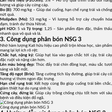
Lân hữu hiệu (P2O5hh):
3% – Hỗ trợ quá trình trao đổi năng
lượng và giúp cây cứng cáp.
Bo (B):
700 mg/kg – Giúp dai cuống, hạn chế rụng trái và chốn
nứt quả.
Molipđen (Mo):
53 mg/kg – Vi lượng hỗ trợ cây chuyển hóa
đạm, tránh dư thừa Nitrat.
pH H2O:
5 và
Tỷ trọng:
1,25 – Sản phẩm đậm đặc, thẩm thấ
nhanh qua vỏ quả và lá.
3. Công dụng phân bón NSG 3
Nhờ hàm lượng Kali hữu hiệu cao phối trộn khoa học, sản phẩm
mang lại lợi ích rõ rệt:
Chắc hạt, nặng ký:
Giúp hạt lúa vào gạo chắc tới cậy, trái câ
đặc ruột và nặng cân hơn.
Lên màu bóng đẹp:
Thúc đẩy trái chín đồng loạt, màu sắc tươi
sáng và bắt mắt.
Tăng độ ngọt (Brix):
Tăng cường tích lũy đường, giúp trái cây có
hương vị thơm ngon đặc trưng.
Hạn chế rụng trái:
Kết hợp cùng Bo giúp cuống trái bền chắc,
giảm thiệt hại do rụng sinh lý.
Cứng cây, đứng lá:
Giúp cây trồng chống chịu tốt hơn với sâu
bệnh và điều kiện đổ ngã.
Công dụng phân bón NSG 3