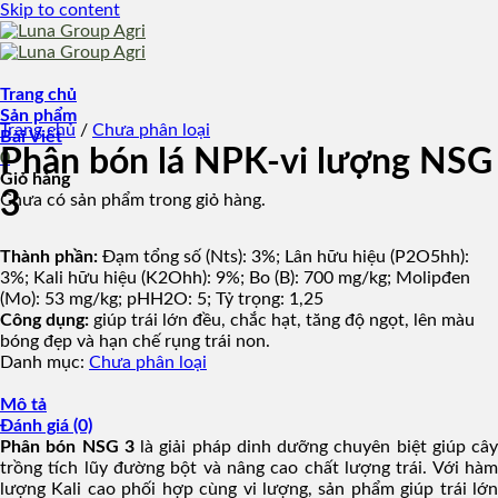
Skip to content
Trang chủ
Sản phẩm
Trang chủ
/
Chưa phân loại
Bài Viết
Phân bón lá NPK-vi lượng NSG
0
Giỏ hàng
3
Chưa có sản phẩm trong giỏ hàng.
Thành phần:
Đạm tổng số (Nts): 3%; Lân hữu hiệu (P2O5hh):
3%; Kali hữu hiệu (K2Ohh): 9%; Bo (B): 700 mg/kg; Molipđen
(Mo): 53 mg/kg; pHH2O: 5; Tỷ trọng: 1,25
Công dụng:
giúp trái lớn đều, chắc hạt, tăng độ ngọt, lên màu
bóng đẹp và hạn chế rụng trái non.
Danh mục:
Chưa phân loại
Mô tả
Đánh giá (0)
Phân bón NSG 3
là giải pháp dinh dưỡng chuyên biệt giúp cây
trồng tích lũy đường bột và nâng cao chất lượng trái. Với hàm
lượng Kali cao phối hợp cùng vi lượng, sản phẩm giúp trái lớn