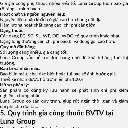
Giá gia công phụ thuộc nhiều yếu tố, Luna Group luôn báo giá
rõ ràng – minh bạch.
Hoạt chất và nguồn nguyên liệu:
Nguyên liệu nhập khẩu có giá cao hơn hàng nội địa.
Hàm lượng hoạt chất càng cao, chi phí càng lớn.
Dạng thuốc:
Các dạng EC, SC, SL, WP, OD, WDG có quy trình khác nhau.
Dạng lỏng thường cần chi phí bao bì và đóng gói cao hơn.
Quy mô đặt hàng:
Số lượng càng nhiều, giá càng tốt.
Luna Group vẫn hỗ trợ đơn hàng nhỏ để khách hàng thử thị
trường.
Bao bì và nhãn mác:
Bao bì in màu, chai đặc biệt hoặc túi bạc sẽ ảnh hưởng giá.
Thiết kế nhãn được hỗ trợ miễn phí 100%.
Hồ sơ pháp lý:
Sản phẩm có đăng ký lưu hành sẽ phát sinh chi phí kiểm
nghiệm, chứng nhận.
Luna Group có sẵn quy trình, giúp rút ngắn thời gian và giảm
chi phí cho đối tác.
5. Quy trình gia công thuốc BVTV tại
Luna Group