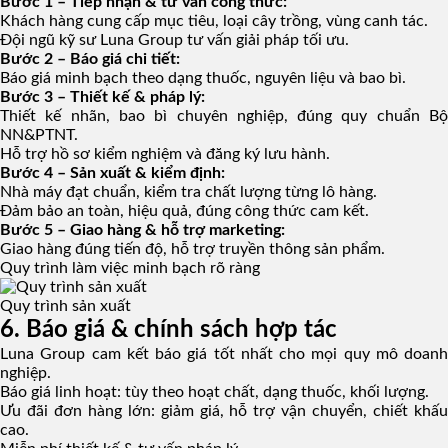
Bước 1 – Tiếp nhận & tư vấn công thức:
Khách hàng cung cấp mục tiêu, loại cây trồng, vùng canh tác.
Đội ngũ kỹ sư Luna Group tư vấn giải pháp tối ưu.
Bước 2 – Báo giá chi tiết:
Báo giá minh bạch theo dạng thuốc, nguyên liệu và bao bì.
Bước 3 – Thiết kế & pháp lý:
Thiết kế nhãn, bao bì chuyên nghiệp, đúng quy chuẩn Bộ
NN&PTNT.
Hỗ trợ hồ sơ kiểm nghiệm và đăng ký lưu hành.
Bước 4 – Sản xuất & kiểm định:
Nhà máy đạt chuẩn, kiểm tra chất lượng từng lô hàng.
Đảm bảo an toàn, hiệu quả, đúng công thức cam kết.
Bước 5 – Giao hàng & hỗ trợ marketing:
Giao hàng đúng tiến độ, hỗ trợ truyền thông sản phẩm.
Quy trình làm việc minh bạch rõ ràng
Quy trình sản xuất
6. Báo giá & chính sách hợp tác
Luna Group cam kết báo giá tốt nhất cho mọi quy mô doanh
nghiệp.
Báo giá linh hoạt: tùy theo hoạt chất, dạng thuốc, khối lượng.
Ưu đãi đơn hàng lớn: giảm giá, hỗ trợ vận chuyển, chiết khấu
cao.