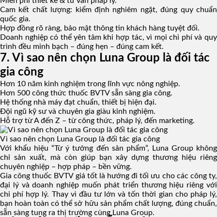
Miễn phí thiết kế & tư vấn pháp lý.
Cam kết chất lượng: kiểm định nghiêm ngặt, đúng quy chuẩn
quốc gia.
Hợp đồng rõ ràng, bảo mật thông tin khách hàng tuyệt đối.
Doanh nghiệp có thể yên tâm khi hợp tác, vì mọi chi phí và quy
trình đều minh bạch – đúng hẹn – đúng cam kết.
7. Vì sao nên chọn Luna Group là đối tác
gia công
Hơn 10 năm kinh nghiệm trong lĩnh vực nông nghiệp.
Hơn 500 công thức thuốc BVTV sẵn sàng gia công.
Hệ thống nhà máy đạt chuẩn, thiết bị hiện đại.
Đội ngũ kỹ sư và chuyên gia giàu kinh nghiệm.
Hỗ trợ từ A đến Z – từ công thức, pháp lý, đến marketing.
Vì sao nên chọn Luna Group là đối tác gia công
Với khẩu hiệu “Từ ý tưởng đến sản phẩm”, Luna Group không
chỉ sản xuất, mà còn giúp bạn xây dựng thương hiệu riêng
chuyên nghiệp – hợp pháp – bền vững.
Gia công thuốc BVTV giá tốt là hướng đi tối ưu cho các công ty,
đại lý và doanh nghiệp muốn phát triển thương hiệu riêng với
chi phí hợp lý. Thay vì đầu tư lớn và tốn thời gian cho pháp lý,
bạn hoàn toàn có thể sở hữu sản phẩm chất lượng, đúng chuẩn,
sẵn sàng tung ra thị trường cùng Luna Group.