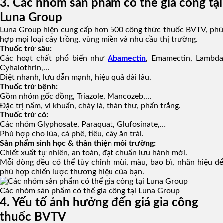
3. Các nhóm sản phẩm có thể gia công tại
Luna Group
Luna Group hiện cung cấp hơn 500 công thức thuốc BVTV, phù
hợp mọi loại cây trồng, vùng miền và nhu cầu thị trường.
Thuốc trừ sâu:
Các hoạt chất phổ biến như
Abamectin
, Emamectin, Lambda
Cyhalothrin,…
Diệt nhanh, lưu dẫn mạnh, hiệu quả dài lâu.
Thuốc trừ bệnh:
Gồm nhóm gốc đồng, Triazole, Mancozeb,…
Đặc trị nấm, vi khuẩn, cháy lá, thán thư, phấn trắng.
Thuốc trừ cỏ:
Các nhóm Glyphosate, Paraquat, Glufosinate,…
Phù hợp cho lúa, cà phê, tiêu, cây ăn trái.
Sản phẩm sinh học & thân thiện môi trường:
Chiết xuất tự nhiên, an toàn, đạt chuẩn lưu hành mới.
Mỗi dòng đều có thể tùy chỉnh mùi, màu, bao bì, nhãn hiệu để
phù hợp chiến lược thương hiệu của bạn.
Các nhóm sản phẩm có thể gia công tại Luna Group
4. Yếu tố ảnh hưởng đến giá gia công
thuốc BVTV