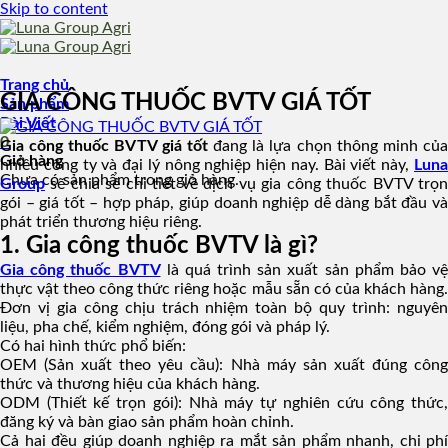
Skip to content
Trang chủ
GIA CÔNG THUỐC BVTV GIÁ TỐT
Sản phẩm
Bài Viết
0
Gia công thuốc BVTV giá tốt
đang là lựa chọn thông minh củ
Giỏ hàng
nhiều công ty và đại lý nông nghiệp hiện nay. Bài viết này,
Luna
Chưa có sản phẩm trong giỏ hàng.
Group
sẽ chia sẻ chi tiết về dịch vụ gia công thuốc BVTV trọn
gói – giá tốt – hợp pháp, giúp doanh nghiệp dễ dàng bắt đầu và
phát triển thương hiệu riêng.
1. Gia công thuốc BVTV là gì?
Gia công thuốc BVTV
là quá trình sản xuất sản phẩm bảo vệ
thực vật theo công thức riêng hoặc mẫu sẵn có của khách hàng.
Đơn vị gia công chịu trách nhiệm toàn bộ quy trình: nguyên
liệu, pha chế, kiểm nghiệm, đóng gói và pháp lý.
Có hai hình thức phổ biến:
OEM (Sản xuất theo yêu cầu): Nhà máy sản xuất đúng công
thức và thương hiệu của khách hàng.
ODM (Thiết kế trọn gói): Nhà máy tự nghiên cứu công thức,
đăng ký và bàn giao sản phẩm hoàn chỉnh.
Cả hai đều giúp doanh nghiệp ra mắt sản phẩm nhanh, chi phí