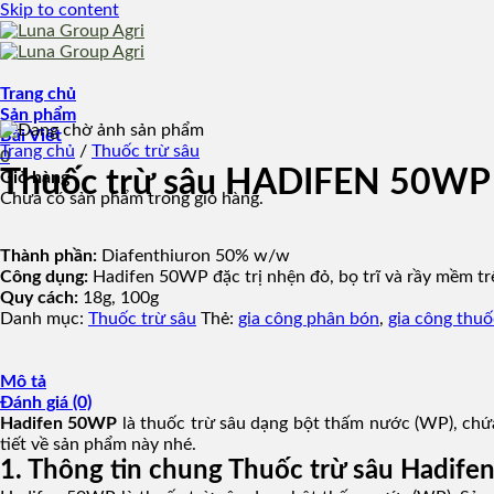
Skip to content
Trang chủ
Sản phẩm
Bài Viết
Trang chủ
/
Thuốc trừ sâu
0
Thuốc trừ sâu HADIFEN 50WP
Giỏ hàng
Chưa có sản phẩm trong giỏ hàng.
Thành phần:
Diafenthiuron 50% w/w
Công dụng:
Hadifen 50WP đặc trị nhện đỏ, bọ trĩ và rầy mềm trê
Quy cách:
18g, 100g
Danh mục:
Thuốc trừ sâu
Thẻ:
gia công phân bón
,
gia công thuố
Mô tả
Đánh giá (0)
Hadifen 50WP
là thuốc trừ sâu dạng bột thấm nước (WP), chứa
tiết về sản phẩm này nhé.
1. Thông tin chung Thuốc trừ sâu Hadif