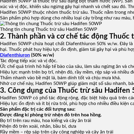
Hadifen 50WP là thuốc trừ sâu dạng bột thấm nước (WP). Sản p
xúc và vị độc, khiến sâu ngừng gây hại nhanh và chết sau đó. Th
Hadifen 50WP thuộc nhóm thuốc trừ sâu. Thuốc nằm trong nhóm
Sản phẩm phù hợp dùng cho nhiều loại cây trồng như rau màu, ho
Thông tin chung Thuốc trừ sâu Hadifen 50WP
2. Thành phần và cơ chế tác động Thuốc
Hadifen 50WP chứa hoạt chất Diafenthiuron 50% w/w. Đây là ho
hại. Thuốc phát huy hiệu lực ổn định, giảm tái gây hại và phù hợ
Diafenthiuron
(50% w/w)
Tác động tiếp xúc và vị độc.
Ức chế quá trình hô hấp tế bào của sâu, làm sâu ngừng ăn và ch
Hiệu lực mạnh trên bọ trĩ, nhện đỏ, rầy mềm, rệp sáp và nhiều đ
Thấm nhanh vào bề mặt lá, bám dính tốt và chịu mưa khá.
Nhờ cơ chế này, Hadifen 50WP giúp giảm mật số sâu nhanh, bảo v
3. Công dụng của Thuốc trừ sâu Hadife
Hadifen 50WP có phổ tác động rộng, đặc biệt hiệu quả trên các
Hiệu lực ổn định và ít bị rửa trôi, phù hợp cho nhiều điều kiện c
Sản phẩm đặc trị các đối tượng sau:
Được đăng kí phòng trừ nhện đỏ trên hoa hồng.
Bọ trĩ trên rau màu, hoa kiểng và cây ăn trái
Nhện đỏ trên xoài, nhãn, bầu bí, dưa
Rầy mềm – rệp sáp trên cây công nghiệp và cây ăn trái