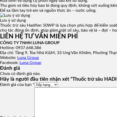
Rửa bình và dụng cụ phun ngay sau khi sử dụng.
Thu gom và tiêu hủy bao bì đúng quy định, không vứt xuống kên
Để xa tầm tay trẻ em và nguồn thức ăn – nước uống.
Lưu ý sử dụng
Thuốc trừ sâu Hadifen 50WP là lựa chọn phù hợp để kiểm soát 
cho tác động ổn định, giúp giảm mật số sâu, bảo vệ lá – đọt – ho
LIÊN HỆ TƯ VẤN MIỄN PHÍ
CÔNG TY TNHH LUNA GROUP
Hotline: 0937.648.386
Địa chỉ: Tầng 9, Tòa Nhà K&M, 33 Ung Văn Khiêm, Phường Thạ
Website:
Luna Group
Facebook:
Luna Group
Đánh giá
Chưa có đánh giá nào.
Hãy là người đầu tiên nhận xét “Thuốc trừ sâu HA
Đánh giá của bạn
*