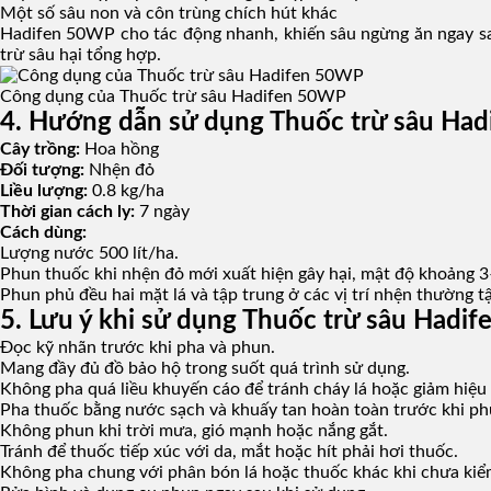
Một số sâu non và côn trùng chích hút khác
Hadifen 50WP cho tác động nhanh, khiến sâu ngừng ăn ngay sau 
trừ sâu hại tổng hợp.
Công dụng của Thuốc trừ sâu Hadifen 50WP
4. Hướng dẫn sử dụng Thuốc trừ sâu Ha
Cây trồng:
Hoa hồng
Đối tượng:
Nhện đỏ
Liều lượng:
0.8 kg/ha
Thời gian cách ly:
7 ngày
Cách dùng:
Lượng nước 500 lít/ha.
Phun thuốc khi nhện đỏ mới xuất hiện gây hại, mật độ khoảng 3
Phun phủ đều hai mặt lá và tập trung ở các vị trí nhện thường t
5. Lưu ý khi sử dụng Thuốc trừ sâu Hadi
Đọc kỹ nhãn trước khi pha và phun.
Mang đầy đủ đồ bảo hộ trong suốt quá trình sử dụng.
Không pha quá liều khuyến cáo để tránh cháy lá hoặc giảm hiệu 
Pha thuốc bằng nước sạch và khuấy tan hoàn toàn trước khi ph
Không phun khi trời mưa, gió mạnh hoặc nắng gắt.
Tránh để thuốc tiếp xúc với da, mắt hoặc hít phải hơi thuốc.
Không pha chung với phân bón lá hoặc thuốc khác khi chưa kiể