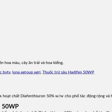
n hoa màu, cây ăn trái và hoa kiểng.
c bvtv
,
luna agroup agri
,
Thuốc trừ sâu Hadifen 50WP
 hoạt chất Diafenthiuron 50% w/w cho phổ tác động rộng và hi
en 50WP