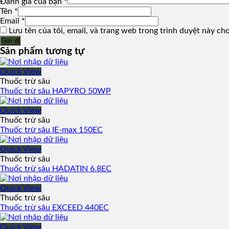
Đánh giá của bạn
*
Tên
*
Email
*
Lưu tên của tôi, email, và trang web trong trình duyệt này cho 
Sản phẩm tương tự
Quick View
Thuốc trừ sâu
Thuốc trừ sâu HAPYRO 50WP
Quick View
Thuốc trừ sâu
Thuốc trừ sâu IE-max 150EC
Quick View
Thuốc trừ sâu
Thuốc trừ sâu HADATIN 6.8EC
Quick View
Thuốc trừ sâu
Thuốc trừ sâu EXCEED 440EC
Quick View