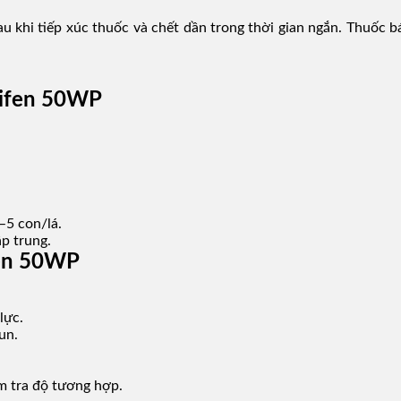
khi tiếp xúc thuốc và chết dần trong thời gian ngắn. Thuốc bám
difen 50WP
–5 con/lá.
ập trung.
fen 50WP
lực.
un.
m tra độ tương hợp.