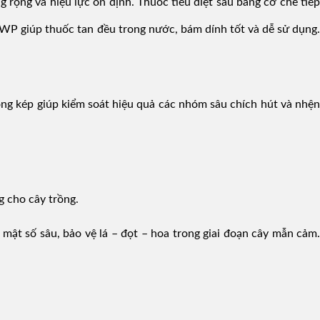
ộng và hiệu lực ổn định. Thuốc tiêu diệt sâu bằng cơ chế tiếp
P giúp thuốc tan đều trong nước, bám dính tốt và dễ sử dụng.
g kép giúp kiểm soát hiệu quả các nhóm sâu chích hút và nhện
g cho cây trồng.
ật số sâu, bảo vệ lá – đọt – hoa trong giai đoạn cây mẫn cảm.