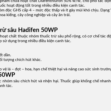
hẩm chứa hoạt chất Diafenthiuron 50% w/w, cho phổ tác động r
uốc hoạt động tốt trong nhiều điều kiện canh tác.
 độc GHS cấp 4 – mức độc thấp và ít gây mùi khó chịu. Dạng W
a kiểng, cây công nghiệp và cây ăn trái.
 trừ sâu Hadifen 50WP
ạt chất thuộc nhóm thuốc trừ sâu phổ rộng, có cơ chế tác độn
p sử dụng trong nhiều điều kiện canh tác.
ết dần.
ối tượng chích hút khác.
ệ lá – đọt – hoa, hạn chế thiệt hại và nâng cao sức sinh trưởn
n 50WP
 nhóm sâu chích hút và nhện hại. Thuốc giúp khống chế nhanh m
anh tác.