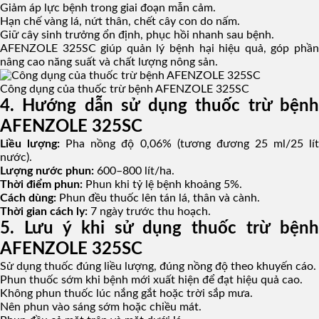
Giảm áp lực bệnh trong giai đoạn mẫn cảm.
Hạn chế vàng lá, nứt thân, chết cây con do nấm.
Giữ cây sinh trưởng ổn định, phục hồi nhanh sau bệnh.
AFENZOLE 325SC giúp quản lý bệnh hại hiệu quả, góp phần
nâng cao năng suất và chất lượng nông sản.
Công dụng của thuốc trừ bệnh AFENZOLE 325SC
4. Hướng dẫn sử dụng thuốc trừ bệnh
AFENZOLE 325SC
Liều lượng:
Pha nồng độ 0,06% (tương đương 25 ml/25 lí
nước).
Lượng nước phun:
600–800 lít/ha.
Thời điểm phun:
Phun khi tỷ lệ bệnh khoảng 5%.
Cách dùng:
Phun đều thuốc lên tán lá, thân và cành.
Thời gian cách ly:
7 ngày trước thu hoạch.
5. Lưu ý khi sử dụng thuốc trừ bệnh
AFENZOLE 325SC
Sử dụng thuốc đúng liều lượng, đúng nồng độ theo khuyến cáo.
Phun thuốc sớm khi bệnh mới xuất hiện để đạt hiệu quả cao.
Không phun thuốc lúc nắng gắt hoặc trời sắp mưa.
Nên phun vào sáng sớm hoặc chiều mát.