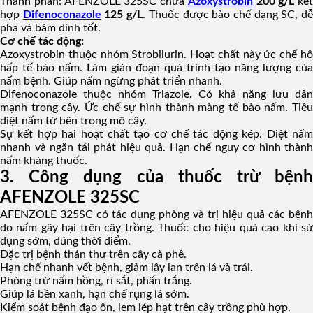
Thành phần: AFENZOLE 325SC chứa
Azoxystrobin
200 g/L
kết
hợp
Difenoconazole
125 g/L
. Thuốc được bào chế dạng SC, d
pha và bám dính tốt.
Cơ chế tác động:
Azoxystrobin thuộc nhóm Strobilurin. Hoạt chất này ức chế hô
hấp tế bào nấm. Làm gián đoạn quá trình tạo năng lượng của
nấm bệnh. Giúp nấm ngừng phát triển nhanh.
Difenoconazole thuộc nhóm Triazole. Có khả năng lưu dẫn
mạnh trong cây. Ức chế sự hình thành màng tế bào nấm. Tiêu
diệt nấm từ bên trong mô cây.
Sự kết hợp hai hoạt chất tạo cơ chế tác động kép. Diệt nấm
nhanh và ngăn tái phát hiệu quả. Hạn chế nguy cơ hình thành
nấm kháng thuốc.
3. Công dụng của thuốc trừ bệnh
AFENZOLE 325SC
AFENZOLE 325SC có tác dụng phòng và trị hiệu quả các bệnh
do nấm gây hại trên cây trồng. Thuốc cho hiệu quả cao khi sử
dụng sớm, đúng thời điểm.
Đặc trị bệnh thán thư trên cây cà phê.
Hạn chế nhanh vết bệnh, giảm lây lan trên lá và trái.
Phòng trừ nấm hồng, rỉ sắt, phấn trắng.
Giúp lá bền xanh, hạn chế rụng lá sớm.
Kiểm soát bệnh đạo ôn, lem lép hạt trên cây trồng phù hợp.