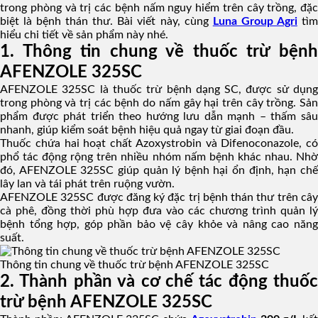
trong phòng và trị các bệnh nấm nguy hiểm trên cây trồng, đặc
biệt là bệnh thán thư. Bài viết này, cùng
Luna Group Agri
tì
hiểu chi tiết về sản phẩm này nhé.
1. Thông tin chung về thuốc trừ bệnh
AFENZOLE 325SC
AFENZOLE 325SC là thuốc trừ bệnh dạng SC, được sử dụng
trong phòng và trị các bệnh do nấm gây hại trên cây trồng. Sản
phẩm được phát triển theo hướng lưu dẫn mạnh – thấm sâu
nhanh, giúp kiểm soát bệnh hiệu quả ngay từ giai đoạn đầu.
Thuốc chứa hai hoạt chất Azoxystrobin và Difenoconazole, có
phổ tác động rộng trên nhiều nhóm nấm bệnh khác nhau. Nhờ
đó, AFENZOLE 325SC giúp quản lý bệnh hại ổn định, hạn chế
lây lan và tái phát trên ruộng vườn.
AFENZOLE 325SC được đăng ký đặc trị bệnh thán thư trên cây
cà phê, đồng thời phù hợp đưa vào các chương trình quản lý
bệnh tổng hợp, góp phần bảo vệ cây khỏe và nâng cao năng
suất.
Thông tin chung về thuốc trừ bệnh AFENZOLE 325SC
2. Thành phần và cơ chế tác động thuốc
trừ bệnh AFENZOLE 325SC