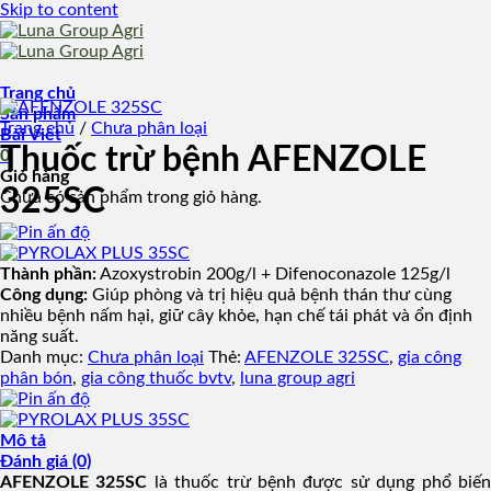
Skip to content
Trang chủ
Sản phẩm
Trang chủ
/
Chưa phân loại
Bài Viết
Thuốc trừ bệnh AFENZOLE
0
Giỏ hàng
325SC
Chưa có sản phẩm trong giỏ hàng.
Thành phần:
Azoxystrobin 200g/l + Difenoconazole 125g/l
Công dụng:
Giúp phòng và trị hiệu quả bệnh thán thư cùng
nhiều bệnh nấm hại, giữ cây khỏe, hạn chế tái phát và ổn định
năng suất.
Danh mục:
Chưa phân loại
Thẻ:
AFENZOLE 325SC
,
gia công
phân bón
,
gia công thuốc bvtv
,
luna group agri
Mô tả
Đánh giá (0)
AFENZOLE 325SC
là thuốc trừ bệnh được sử dụng phổ biế