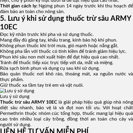
hiện, chú ý phun kỹ mặt dưới lá để đạt hiệu quả cao nhất.
Thời gian cách ly:
Ngừng phun 14 ngày trước khi thu hoạch để
đảm bảo an toàn cho nông sản.
5. Lưu ý khi sử dụng thuốc trừ sâu ARMY
10EC
Đọc kỹ nhãn trước khi pha và sử dụng thuốc.
Mang đầy đủ găng tay, khẩu trang, kính bảo hộ khi phun.
Không phun thuốc khi trời mưa, gió mạnh hoặc nắng gắt.
Không pha lẫn với thuốc có tính kiềm để tránh giảm hiệu lực.
Phun khi sâu non mới xuất hiện để đạt hiệu quả cao nhất.
Tránh để thuốc tiếp xúc trực tiếp với da, mắt và miệng.
Rửa sạch bình phun và dụng cụ sau khi sử dụng.
Bảo quản thuốc nơi khô ráo, thoáng mát, xa nguồn nước và
thực phẩm.
Giữ thuốc xa tầm tay trẻ em và vật nuôi.
Lưu ý sử dụng
Thuốc trừ sâu ARMY 10EC
là giải pháp hiệu quả giúp nhà nôn
diệt sâu nhanh, bảo vệ lá và đọt non tối ưu. Với hoạt chất
Permethrin thuộc nhóm cúc tổng hợp, thuốc mang lại hiệu quả
cao trên nhiều loại cây trồng, đồng thời an toàn cho cây và
người sử dụng.
LIÊN HỆ TƯ VẤN MIỄN PHÍ