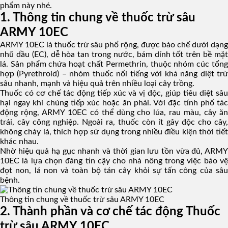
phẩm này nhé.
1. Thông tin chung về thuốc trừ sâu
ARMY 10EC
ARMY 10EC là thuốc trừ sâu phổ rộng, được bào chế dưới dạng
nhũ dầu (EC), dễ hòa tan trong nước, bám dính tốt trên bề mặt
lá. Sản phẩm chứa hoạt chất Permethrin, thuộc nhóm cúc tổng
hợp (Pyrethroid) – nhóm thuốc nổi tiếng với khả năng diệt trừ
sâu nhanh, mạnh và hiệu quả trên nhiều loại cây trồng.
Thuốc có cơ chế tác động tiếp xúc và vị độc, giúp tiêu diệt sâu
hại ngay khi chúng tiếp xúc hoặc ăn phải. Với đặc tính phổ tác
động rộng, ARMY 10EC có thể dùng cho lúa, rau màu, cây ăn
trái, cây công nghiệp. Ngoài ra, thuốc còn ít gây độc cho cây,
không cháy lá, thích hợp sử dụng trong nhiều điều kiện thời tiết
khác nhau.
Nhờ hiệu quả hạ gục nhanh và thời gian lưu tồn vừa đủ, ARMY
10EC là lựa chọn đáng tin cậy cho nhà nông trong việc bảo vệ
đọt non, lá non và toàn bộ tán cây khỏi sự tấn công của sâu
bệnh.
Thông tin chung về thuốc trừ sâu ARMY 10EC
2. Thành phần và cơ chế tác động Thuốc
trừ sâu ARMY 10EC