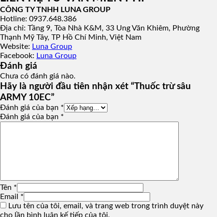
CÔNG TY TNHH LUNA GROUP
Hotline: 0937.648.386
Địa chỉ: Tầng 9, Tòa Nhà K&M, 33 Ung Văn Khiêm, Phường
Thạnh Mỹ Tây, TP Hồ Chí Minh, Việt Nam
Website:
Luna Group
Facebook:
Luna Group
Đánh giá
Chưa có đánh giá nào.
Hãy là người đầu tiên nhận xét “Thuốc trừ sâu
ARMY 10EC”
Đánh giá của bạn
*
Đánh giá của bạn
*
Tên
*
Email
*
Lưu tên của tôi, email, và trang web trong trình duyệt này
cho lần bình luận kế tiếp của tôi.