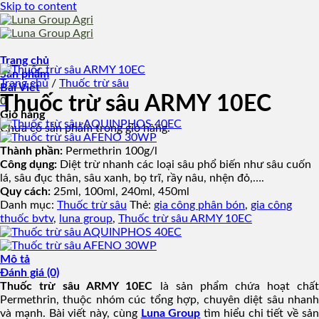
Skip to content
Trang chủ
Sản phẩm
Trang chủ
/
Thuốc trừ sâu
Bài Viết
Thuốc trừ sâu ARMY 10EC
0
Giỏ hàng
Chưa có sản phẩm trong giỏ hàng.
Thành phần:
Permethrin 100g/l
Công dụng:
Diệt trừ nhanh các loại sâu phổ biến như sâu cuốn
lá, sâu đục thân, sâu xanh, bọ trĩ, rầy nâu, nhện đỏ,….
Quy cách:
25ml, 100ml, 240ml, 450ml
Danh mục:
Thuốc trừ sâu
Thẻ:
gia công phân bón
,
gia công
thuốc bvtv
,
luna group
,
Thuốc trừ sâu ARMY 10EC
Mô tả
Đánh giá (0)
Thuốc trừ sâu ARMY 10EC
là sản phẩm chứa hoạt chấ
Permethrin, thuộc nhóm cúc tổng hợp, chuyên diệt sâu nhanh
và mạnh. Bài viết này, cùng
Luna Group
tìm hiểu chi tiết về sả