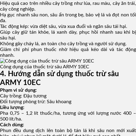
Hiệu quả cao trên nhiều cây trồng như lúa, rau màu, cây ăn trái,
cây công nghiệp.
Hạ gục nhanh sâu non, sâu ẩn trong bẹ, bảo vệ lá và đọt non tối
đa.
Tác động kép: vừa diệt sâu, vừa xua đuổi và ngăn sâu tái hại.
Giúp cây giữ tán khỏe, lá xanh dày, phục hồi nhanh sau khi bị
sâu hại.
Không gây cháy lá, an toàn cho cây trồng và người sử dụng.
Giảm chi phí phun thuốc nhờ hiệu quả kéo dài và tác động
nhanh.
Công dụng của thuốc trừ sâu ARMY 10EC
4. Hướng dẫn sử dụng thuốc trừ sâu
ARMY 10EC
Phạm vi sử dụng:
Cây trồng: Đậu tương
Đối tượng phòng trừ: Sâu khoang
Liều lượng:
Pha 0,75 – 1,2 lít thuốc/ha, tương ứng với lượng nước 400 –
500 lít/ha.
Cách dùng:
Phun đều dung dịch lên toàn bộ tán lá khi sâu non mới xuất