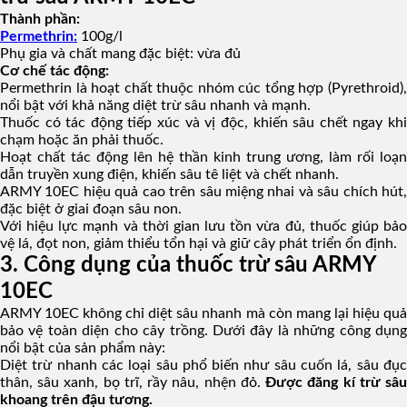
Thành phần:
Permethrin:
100g/l
Phụ gia và chất mang đặc biệt: vừa đủ
Cơ chế tác động:
Permethrin là hoạt chất thuộc nhóm cúc tổng hợp (Pyrethroid),
nổi bật với khả năng diệt trừ sâu nhanh và mạnh.
Thuốc có tác động tiếp xúc và vị độc, khiến sâu chết ngay khi
chạm hoặc ăn phải thuốc.
Hoạt chất tác động lên hệ thần kinh trung ương, làm rối loạn
dẫn truyền xung điện, khiến sâu tê liệt và chết nhanh.
ARMY 10EC hiệu quả cao trên sâu miệng nhai và sâu chích hút,
đặc biệt ở giai đoạn sâu non.
Với hiệu lực mạnh và thời gian lưu tồn vừa đủ, thuốc giúp bảo
vệ lá, đọt non, giảm thiểu tổn hại và giữ cây phát triển ổn định.
3. Công dụng của thuốc trừ sâu ARMY
10EC
ARMY 10EC không chỉ diệt sâu nhanh mà còn mang lại hiệu quả
bảo vệ toàn diện cho cây trồng. Dưới đây là những công dụng
nổi bật của sản phẩm này:
Diệt trừ nhanh các loại sâu phổ biến như sâu cuốn lá, sâu đục
thân, sâu xanh, bọ trĩ, rầy nâu, nhện đỏ.
Được đăng kí trừ sâ
khoang trên đậu tương.