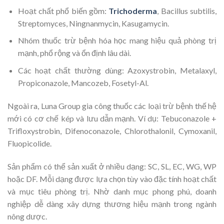
Hoạt chất phổ biến gồm:
Trichoderma
, Bacillus subtilis,
Streptomyces, Ningnanmycin, Kasugamycin.
Nhóm thuốc trừ bệnh hóa học mang hiệu quả phòng trị
mạnh, phổ rộng và ổn định lâu dài.
Các hoạt chất thường dùng: Azoxystrobin, Metalaxyl,
Propiconazole, Mancozeb, Fosetyl-Al.
Ngoài ra, Luna Group gia công thuốc các loại trừ bệnh thế hệ
mới có cơ chế kép và lưu dẫn mạnh. Ví dụ: Tebuconazole +
Trifloxystrobin, Difenoconazole, Chlorothalonil, Cymoxanil,
Fluopicolide.
Sản phẩm có thể sản xuất ở nhiều dạng: SC, SL, EC, WG, WP
hoặc DF. Mỗi dạng được lựa chọn tùy vào đặc tính hoạt chất
và mục tiêu phòng trị. Nhờ danh mục phong phú, doanh
nghiệp dễ dàng xây dựng thương hiệu mạnh trong ngành
nông dược.