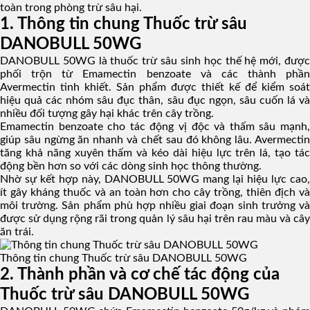
toàn trong phòng trừ sâu hại.
1. Thông tin chung Thuốc trừ sâu
DANOBULL 50WG
DANOBULL 50WG là thuốc trừ sâu sinh học thế hệ mới, được
phối trộn từ Emamectin benzoate và các thành phần
Avermectin tinh khiết. Sản phẩm được thiết kế để kiểm soát
hiệu quả các nhóm sâu đục thân, sâu đục ngọn, sâu cuốn lá và
nhiều đối tượng gây hại khác trên cây trồng.
Emamectin benzoate cho tác động vị độc và thấm sâu mạnh,
giúp sâu ngừng ăn nhanh và chết sau đó không lâu. Avermectin
tăng khả năng xuyên thấm và kéo dài hiệu lực trên lá, tạo tác
động bền hơn so với các dòng sinh học thông thường.
Nhờ sự kết hợp này, DANOBULL 50WG mang lại hiệu lực cao,
ít gây kháng thuốc và an toàn hơn cho cây trồng, thiên địch và
môi trường. Sản phẩm phù hợp nhiều giai đoạn sinh trưởng và
được sử dụng rộng rãi trong quản lý sâu hại trên rau màu và cây
ăn trái.
Thông tin chung Thuốc trừ sâu DANOBULL 50WG
2. Thành phần và cơ chế tác động của
Thuốc trừ sâu DANOBULL 50WG