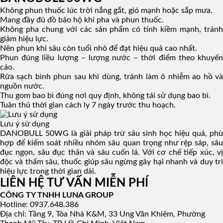
Không phun thuốc lúc trời nắng gắt, gió mạnh hoặc sắp mưa.
Mang đầy đủ đồ bảo hộ khi pha và phun thuốc.
Không pha chung với các sản phẩm có tính kiềm mạnh, tránh
giảm hiệu lực.
Nên phun khi sâu còn tuổi nhỏ để đạt hiệu quả cao nhất.
Phun đúng liều lượng – lượng nước – thời điểm theo khuyến
cáo.
Rửa sạch bình phun sau khi dùng, tránh làm ô nhiễm ao hồ và
nguồn nước.
Thu gom bao bì đúng nơi quy định, không tái sử dụng bao bì.
Tuân thủ thời gian cách ly 7 ngày trước thu hoạch.
Lưu ý sử dụng
DANOBULL 50WG là giải pháp trừ sâu sinh học hiệu quả, phù
hợp để kiểm soát nhiều nhóm sâu quan trọng như rệp sáp, sâu
đục ngọn, sâu đục thân và sâu cuốn lá. Với cơ chế tiếp xúc, vị
độc và thấm sâu, thuốc giúp sâu ngừng gây hại nhanh và duy trì
hiệu lực trong thời gian dài.
LIÊN HỆ TƯ VẤN MIỄN PHÍ
CÔNG TY TNHH LUNA GROUP
Hotline: 0937.648.386
Địa chỉ: Tầng 9, Tòa Nhà K&M, 33 Ung Văn Khiêm, Phường