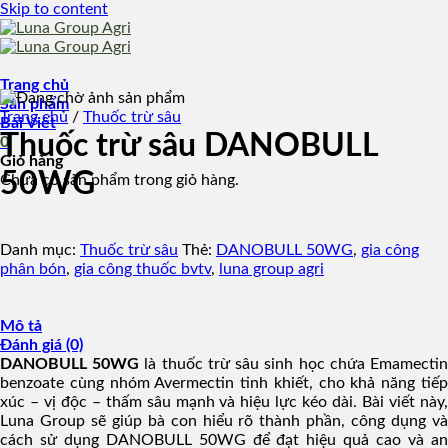
Skip to content
Trang chủ
Sản phẩm
Trang chủ
/
Thuốc trừ sâu
Bài Viết
Thuốc trừ sâu DANOBULL
0
Giỏ hàng
50WG
Chưa có sản phẩm trong giỏ hàng.
Danh mục:
Thuốc trừ sâu
Thẻ:
DANOBULL 50WG
,
gia công
phân bón
,
gia công thuốc bvtv
,
luna group agri
Mô tả
Đánh giá (0)
DANOBULL 50WG
là thuốc trừ sâu sinh học chứa Emamecti
benzoate cùng nhóm Avermectin tinh khiết, cho khả năng tiếp
xúc – vị độc – thấm sâu mạnh và hiệu lực kéo dài. Bài viết này,
Luna Group sẽ giúp bà con hiểu rõ thành phần, công dụng và
cách sử dụng DANOBULL 50WG để đạt hiệu quả cao và an