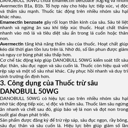
DANOBULL 50WG chứa Emamectin benzoate 50g/kg và nhóm
Avermectin B1a, B1b. Tổ hợp này cho hiệu lực tiếp xúc, vị độc
và thấm sâu mạnh. Thuốc tác động trên nhiều nhóm sâu hại
khác nhau.
Emamectin benzoate
gây rối loạn thần kinh của sâu. Sâu tê liệ
nhanh và ngừng ăn sau khi tiếp xúc thuốc. Hoạt chất thấm
nhanh vào mô lá và tiêu diệt sâu ẩn trong lá cuốn hoặc thân
non.
Avermectin
tăng khả năng thấm sâu của thuốc. Hoạt chất giúp
kéo dài thời gian tồn lưu trên lá. Nhờ đó, số lần phun được giảm
và nguy cơ bùng phát sâu thấp hơn.
Cơ chế tác động kép giúp DANOBULL 50WG kiểm soát tốt sâu
đục thân, sâu đục ngọn và sâu cuốn lá. Thuốc còn hiệu quả với
rệp sáp và một số sâu nhai khác. Cây phục hồi nhanh và duy trì
sinh trưởng ổn định hơn.
3. Công dụng của Thuốc trừ sâu
DANOBULL 50WG
DANOBULL 50WG có hiệu lực cao trên nhiều nhóm sâu hại
nhờ tác động tiếp xúc, vị độc và thấm sâu. Thuốc làm sâu ngừng
ăn nhanh và chết sau đó, giúp bảo vệ lá non và đọt non trong
suốt giai đoạn phát triển.
Sản phẩm được đăng ký để trừ rệp sáp, sâu đục ngọn, rầy bông,
sâu đục thân và sâu cuốn lá. Hiệu lực bền giúp giảm số lần