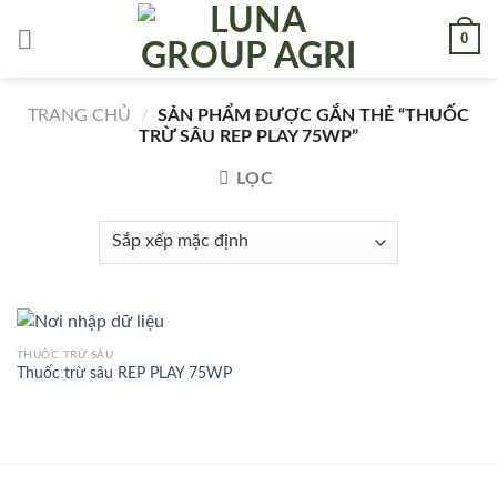
Skip
0
to
content
TRANG CHỦ
/
SẢN PHẨM ĐƯỢC GẮN THẺ “THUỐC
TRỪ SÂU REP PLAY 75WP”
LỌC
THUỐC TRỪ SÂU
Thuốc trừ sâu REP PLAY 75WP