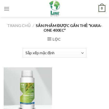
Skip
0
to
content
TRANG CHỦ
/
SẢN PHẨM ĐƯỢC GẮN THẺ “KARA-
ONE 400EC”
LỌC