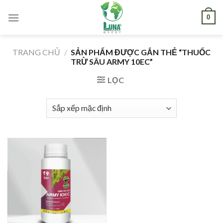
Skip
0
to
content
TRANG CHỦ
/
SẢN PHẨM ĐƯỢC GẮN THẺ “THUỐC
TRỪ SÂU ARMY 10EC”
LỌC