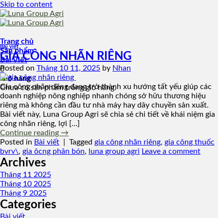
Skip to content
Trang chủ
Bài viết
Sản phẩm
GIA CÔNG NHÃN RIÊNG
Bài Viết
Posted on
Tháng 10 11, 2025
by
Nhan
0
Giỏ hàng
Gia công nhãn riêng đang trở thành xu hướng tất yếu giúp các
Chưa có sản phẩm trong giỏ hàng.
doanh nghiệp nông nghiệp nhanh chóng sở hữu thương hiệu
riêng mà không cần đầu tư nhà máy hay dây chuyền sản xuất.
Bài viết này, Luna Group Agri sẽ chia sẻ chi tiết về khái niệm gia
công nhãn riêng, lợi […]
Continue reading
→
Posted in
Bài viết
|
Tagged
gia công nhãn riêng
,
gia công thuốc
bvrv\
,
gia ôcng phân bón
,
luna group agri
Leave a comment
Archives
Tháng 11 2025
Tháng 10 2025
Tháng 9 2025
Categories
Bài viết