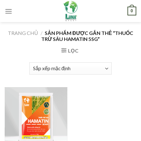
Skip
0
to
content
TRANG CHỦ
/
SẢN PHẨM ĐƯỢC GẮN THẺ “THUỐC
TRỪ SÂU HAMATIN 5SG”
LỌC