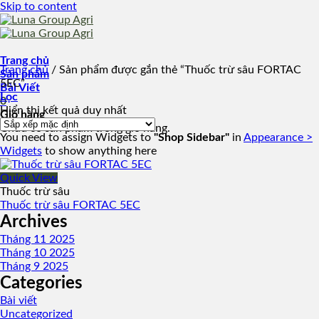
Skip to content
Trang chủ
Trang chủ
/
Sản phẩm được gắn thẻ “Thuốc trừ sâu FORTAC
Sản phẩm
5EC”
Bài Viết
Lọc
0
Hiển thị kết quả duy nhất
Giỏ hàng
Chưa có sản phẩm trong giỏ hàng.
You need to assign Widgets to
"Shop Sidebar"
in
Appearance >
Widgets
to show anything here
Quick View
Thuốc trừ sâu
Thuốc trừ sâu FORTAC 5EC
Archives
Tháng 11 2025
Tháng 10 2025
Tháng 9 2025
Categories
Bài viết
Uncategorized