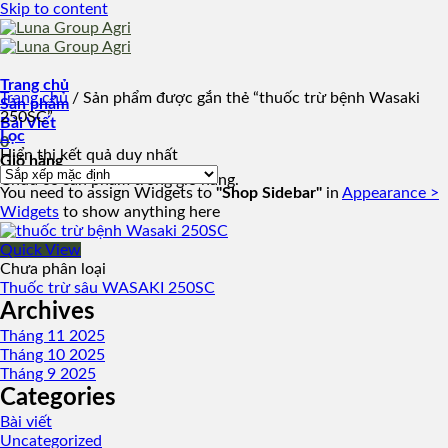
Skip to content
Trang chủ
Trang chủ
/
Sản phẩm được gắn thẻ “thuốc trừ bệnh Wasaki
Sản phẩm
250SC”
Bài Viết
Lọc
0
Hiển thị kết quả duy nhất
Giỏ hàng
Chưa có sản phẩm trong giỏ hàng.
You need to assign Widgets to
"Shop Sidebar"
in
Appearance >
Widgets
to show anything here
Quick View
Chưa phân loại
Thuốc trừ sâu WASAKI 250SC
Archives
Tháng 11 2025
Tháng 10 2025
Tháng 9 2025
Categories
Bài viết
Uncategorized