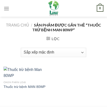
Skip
0
to
content
SẢN PHẨM ĐƯỢC GẮN THẺ “THUỐC
TRANG CHỦ
/
TRỪ BỆNH MAN 80WP”
LỌC
CHƯA PHÂN LOẠI
Thuốc trừ bệnh MAN 80WP