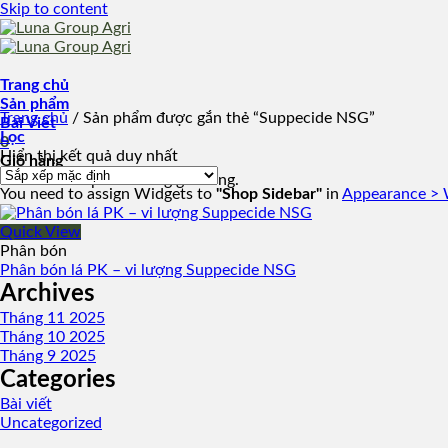
Skip to content
Trang chủ
Sản phẩm
Trang chủ
/
Sản phẩm được gắn thẻ “Suppecide NSG”
Bài Viết
Lọc
0
Hiển thị kết quả duy nhất
Giỏ hàng
Chưa có sản phẩm trong giỏ hàng.
You need to assign Widgets to
"Shop Sidebar"
in
Appearance > 
Quick View
Phân bón
Phân bón lá PK – vi lượng Suppecide NSG
Archives
Tháng 11 2025
Tháng 10 2025
Tháng 9 2025
Categories
Bài viết
Uncategorized