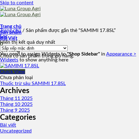
Skip to content
Trang chủ
Trang chủ
/
Sản phẩm được gắn thẻ “SAMIMI 17.8SL”
Sản phẩm
Lọc
Bài Viết
Hiển thị kết quả duy nhất
0
Giỏ hàng
You need to assign Widgets to
"Shop Sidebar"
in
Appearance >
Chưa có sản phẩm trong giỏ hàng.
Widgets
to show anything here
Quick View
Chưa phân loại
Thuốc trừ sâu SAMIMI 17.8SL
Archives
Tháng 11 2025
Tháng 10 2025
Tháng 9 2025
Categories
Bài viết
Uncategorized