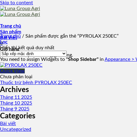
Skip to content
Trang chủ
Sản phẩm
Trang chủ
/
Sản phẩm được gắn thẻ “PYROLAX 250EC”
Bài Viết
Lọc
0
Hiển thị kết quả duy nhất
Giỏ hàng
Chưa có sản phẩm trong giỏ hàng.
You need to assign Widgets to
"Shop Sidebar"
in
Appearance > 
Quick View
Chưa phân loại
Thuốc trừ bệnh PYROLAX 250EC
Archives
Tháng 11 2025
Tháng 10 2025
Tháng 9 2025
Categories
Bài viết
Uncategorized