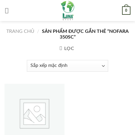
Skip
0
to
content
TRANG CHỦ
/
SẢN PHẨM ĐƯỢC GẮN THẺ “NOFARA
350SC”
LỌC