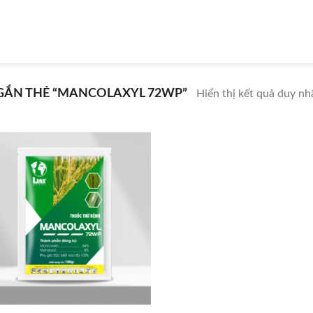
ẮN THẺ “MANCOLAXYL 72WP”
Hiển thị kết quả duy nh