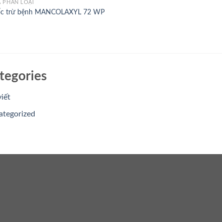
 PHÂN LOẠI
ốc trừ bệnh MANCOLAXYL 72 WP
tegories
viết
ategorized