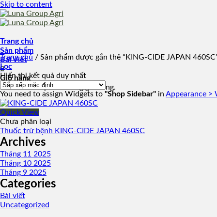
Skip to content
Trang chủ
Sản phẩm
Trang chủ
/
Sản phẩm được gắn thẻ “KING-CIDE JAPAN 460SC
Bài Viết
Lọc
0
Hiển thị kết quả duy nhất
Giỏ hàng
Chưa có sản phẩm trong giỏ hàng.
You need to assign Widgets to
"Shop Sidebar"
in
Appearance > 
Quick View
Chưa phân loại
Thuốc trừ bệnh KING-CIDE JAPAN 460SC
Archives
Tháng 11 2025
Tháng 10 2025
Tháng 9 2025
Categories
Bài viết
Uncategorized