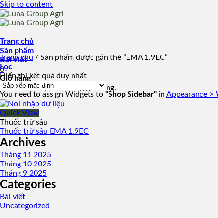
Skip to content
Trang chủ
Sản phẩm
Trang chủ
/
Sản phẩm được gắn thẻ “EMA 1.9EC”
Bài Viết
Lọc
0
Hiển thị kết quả duy nhất
Giỏ hàng
Chưa có sản phẩm trong giỏ hàng.
You need to assign Widgets to
"Shop Sidebar"
in
Appearance > 
Quick View
Thuốc trừ sâu
Thuốc trừ sâu EMA 1.9EC
Archives
Tháng 11 2025
Tháng 10 2025
Tháng 9 2025
Categories
Bài viết
Uncategorized