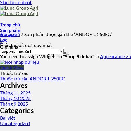
Skip to content
Trang chủ
Sản phẩm
Trang chủ
/
Sản phẩm được gắn thẻ “ANDORIL 250EC”
Bài Viết
Lọc
0
Hiển thị kết quả duy nhất
Giỏ hàng
Chưa có sản phẩm trong giỏ hàng.
You need to assign Widgets to
"Shop Sidebar"
in
Appearance > 
Quick View
Thuốc trừ sâu
Thuốc trừ sâu ANDORIL 250EC
Archives
Tháng 11 2025
Tháng 10 2025
Tháng 9 2025
Categories
Bài viết
Uncategorized