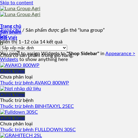
Skip to content
Trang chủ
Trang chủ
/
Sản phẩm được gắn thẻ “luna group”
Sản phẩm
Lọc
Bài Viết
Hiển thị 1–12 của 14 kết quả
0
Giỏ hàng
You need to assign Widgets to
"Shop Sidebar"
in
Appearance >
Chưa có sản phẩm trong giỏ hàng.
Widgets
to show anything here
Quick View
Chưa phân loại
Thuốc trừ bệnh AVAKO 800WP
Quick View
Thuốc trừ bệnh
Thuốc trừ bệnh BINHTAXYL 25EC
Quick View
Chưa phân loại
Thuốc trừ bệnh FULLDOWN 30SC